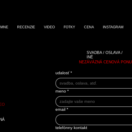
 MNE
RECENZIE
VIDEO
FOTKY
CENA
INSTAGRAM
SVADBA / OSLAVA /
INÉ
NEZÁVÄZNÁ CENOVÁ PONU
udalosť
*
meno
*
DEO
email
*
NÁ
telefónny kontakt