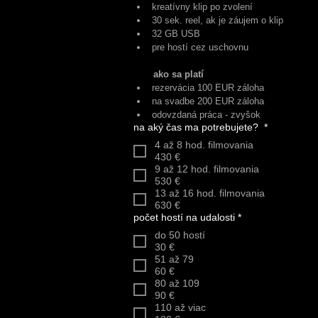
kreatívny klip po zvolení
30 sek. reel, ak je záujem o klip
32 GB USB
pre hostí cez uschovnu
ako sa platí
rezervácia 100 EUR záloha
na svadbe 200 EUR záloha
odovzdaná práca - zvyšok
na aký čas ma potrebujete?
*
4 až 8 hod. filmovania
430 €
9 až 12 hod. filmovania
530 €
13 až 16 hod. filmovania
630 €
počet hostí na udalosti
*
do 50 hostí
30 €
51 až 79
60 €
80 až 109
90 €
110 až viac