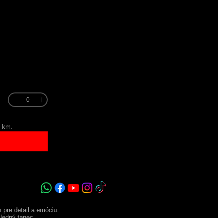
1 km.
 pre detail a emóciu.
ledný tanec.