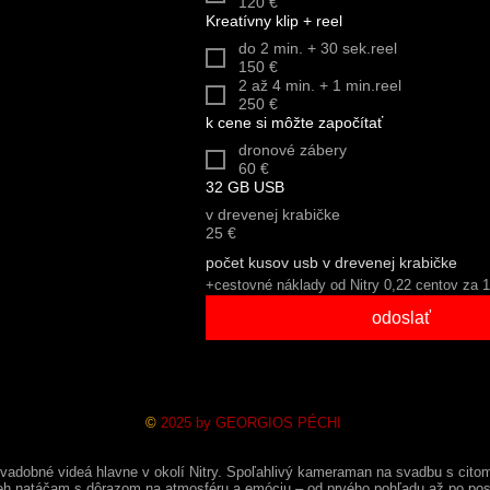
120 €
Kreatívny klip + reel
do 2 min. + 30 sek.reel
150 €
2 až 4 min. + 1 min.reel
250 €
k cene si môžte započítať
dronové zábery
60 €
32 GB USB
v drevenej krabičke
25 €
počet kusov usb v drevenej krabičke
+cestovné náklady od Nitry 0,22 centov za 
odoslať
©
2025 by GEORGIOS PÉCHI
vadobné videá hlavne v okolí Nitry. Spoľahlivý kameraman na svadbu s citom
eh natáčam s dôrazom na atmosféru a emóciu – od prvého pohľadu až po pos