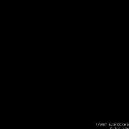
Tvorím autentické s
Každý príb